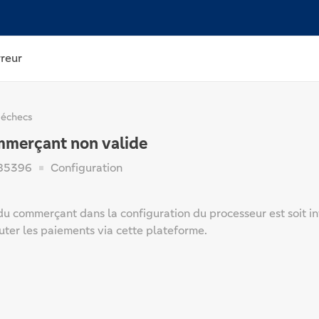
rreur
 échecs
mmerçant non valide
85396
Configuration
 du commerçant dans la configuration du processeur est soit i
uter les paiements via cette plateforme.