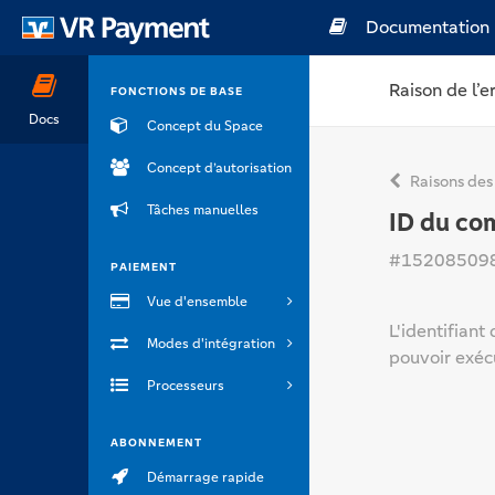
Documentation
Raison de l’e
FONCTIONS DE BASE
Docs
Concept du Space
Concept d’autorisation
Raisons des
Tâches manuelles
ID du co
#15208509
PAIEMENT
Vue d'ensemble
L'identifiant
Modes d'intégration
pouvoir exéc
Processeurs
ABONNEMENT
Démarrage rapide