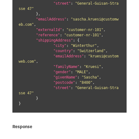
"street"
: 
"General-Guisan-Stra
sse 47"
	},

"emailAddress"
: 
"sascha.kruesi@customw
eb.com"
,

"externalId"
: 
"customer-nr-101"
,

"reference"
: 
"customer-nr-101"
,

"shippingAddress"
: {

"city"
: 
"Winterthur"
,

"country"
: 
"Switzerland"
,

"emailAddress"
: 
"kruesi@custom
web.com"
,

"familyName"
: 
"Kruesi"
,

"gender"
: 
"MALE"
,

"givenName"
: 
"Sascha"
,

"postcode"
: 
"8400"
,

"street"
: 
"General-Guisan-Stra
sse 47"
	}

}
Response