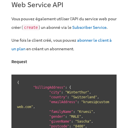
Web Service API
Vous pouvez également utiliser l’API du service web pour
créer (
) un abonné via le
Subscriber Service
.
create
Une fois le client créé, vous pouvez
abonner le client à
un plan
en créant un abonnement.
Request
{

"billingAddress"
: {

"city"
: 
"Winterthur"
,

"country"
: 
"Switzerland"
,

"emailAddress"
: 
"kruesi@custom
web.com"
,

"familyName"
: 
"Kruesi"
,

"gender"
: 
"MALE"
,

"givenName"
: 
"Sascha"
,

"postcode"
: 
"8400"
,
