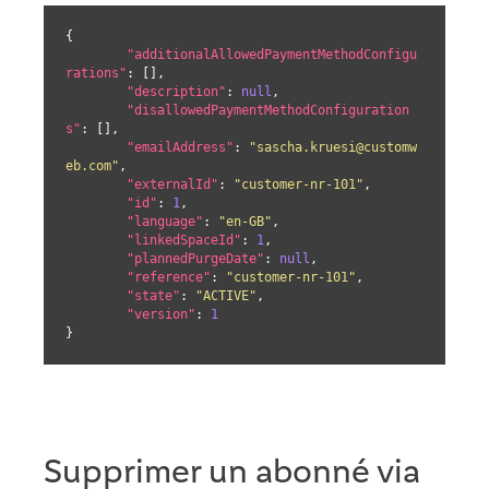
{

"additionalAllowedPaymentMethodConfigu
rations"
: [],

"description"
: 
null
,

"disallowedPaymentMethodConfiguration
s"
: [],

"emailAddress"
: 
"sascha.kruesi@customw
eb.com"
,

"externalId"
: 
"customer-nr-101"
,

"id"
: 
1
,

"language"
: 
"en-GB"
,

"linkedSpaceId"
: 
1
,

"plannedPurgeDate"
: 
null
,

"reference"
: 
"customer-nr-101"
,

"state"
: 
"ACTIVE"
,

"version"
: 
1
}
Supprimer un abonné via