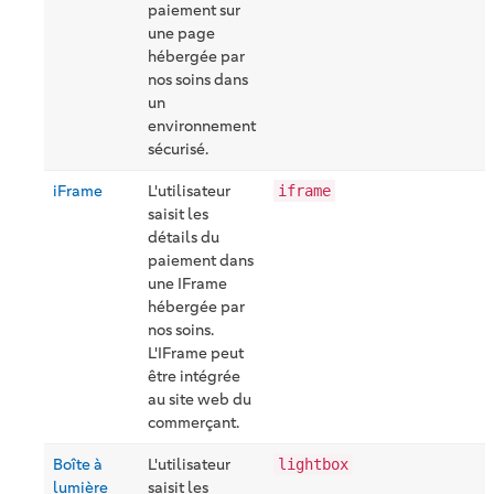
paiement sur
une page
hébergée par
nos soins dans
un
environnement
sécurisé.
iFrame
L'utilisateur
iframe
saisit les
détails du
paiement dans
une IFrame
hébergée par
nos soins.
L'IFrame peut
être intégrée
au site web du
commerçant.
Boîte à
L'utilisateur
lightbox
lumière
saisit les