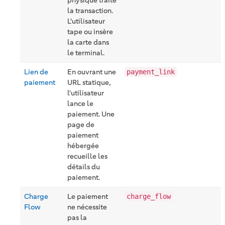
physique traite
la transaction.
L'utilisateur
tape ou insère
la carte dans
le terminal.
Lien de
En ouvrant une
payment_link
paiement
URL statique,
l'utilisateur
lance le
paiement. Une
page de
paiement
hébergée
recueille les
détails du
paiement.
Charge
Le paiement
charge_flow
Flow
ne nécessite
pas la