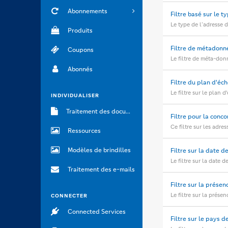
Abonnements
Filtre basé sur le t
Le type de l’adresse d
Produits
Filtre de métadonn
Coupons
Le filtre de méta-don
Abonnés
Filtre du plan d'é
Le filtre sur le plan 
INDIVIDUALISER
Traitement des documents
Filtre pour la conco
Ce filtre sur les adre
Ressources
Modèles de brindilles
Filtre sur la date d
Le filtre sur la date 
Traitement des e-mails
Filtre sur la présen
Le filtre sur la prése
CONNECTER
Connected Services
Filtre sur le pays d