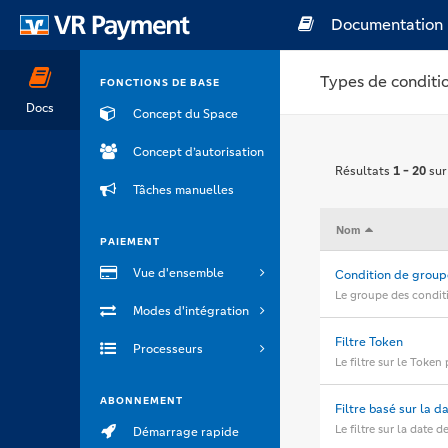
Documentation
Types de conditi
FONCTIONS DE BASE
Docs
Concept du Space
Concept d’autorisation
Résultats
1 - 20
su
Tâches manuelles
Nom
PAIEMENT
Vue d'ensemble
Condition de group
Le groupe des condit
Modes d'intégration
Filtre Token
Processeurs
Le filtre sur le Token
ABONNEMENT
Filtre basé sur la 
Le filtre sur la date 
Démarrage rapide