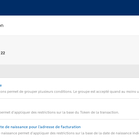
on
r
22
e
ions permet de grouper plusieurs conditions. Le groupe est accepté quand au moins u
 permet d’appliquer des restrictions sur la base du Token de la transaction.
date de naissance pour l’adresse de facturation
de naissance permet d’appliquer des restrictions sur la base de la date de naissance ind