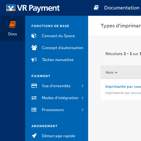
Documentation
Types d'impriman
FONCTIONS DE BASE
Docs
Concept du Space
Concept d’autorisation
Résultats
1 - 1
sur
Tâches manuelles
Nom
PAIEMENT
Vue d'ensemble
Imprimante par cour
Imprimante qui envoi
Modes d'intégration
Processeurs
ABONNEMENT
Démarrage rapide