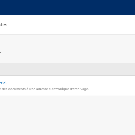
tes
1
riel
e des documents à une adresse électronique d'archivage.