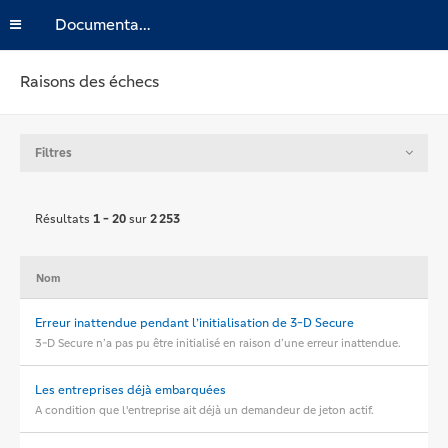
Documentation
Raisons des échecs
Filtres
Résultats
1 - 20
sur
2 253
Nom
Erreur inattendue pendant l’initialisation de 3-D Secure
3-D Secure n’a pas pu être initialisé en raison d’une erreur inattendue.
Les entreprises déjà embarquées
A condition que l'entreprise ait déjà un demandeur de jeton actif.