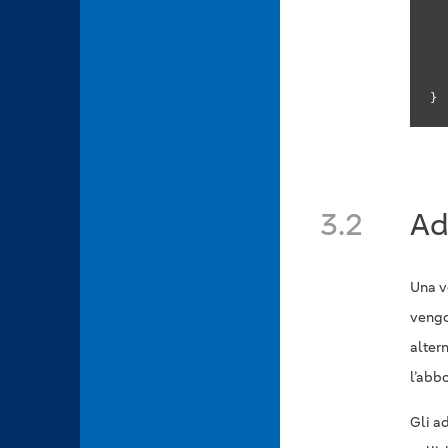
	
}
3.2
Ad
Una vo
vengo
alter
l’abb
Gli a