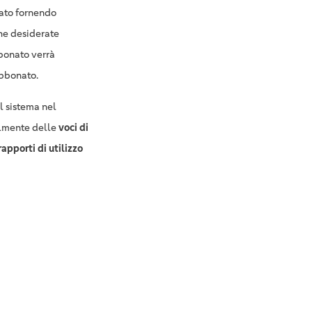
nato fornendo
che desiderate
bbonato verrà
abbonato.
l sistema nel
almente delle
voci di
rapporti di utilizzo