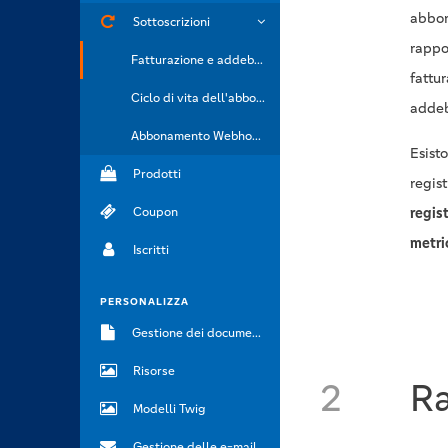
abbon
Sottoscrizioni
rappor
Fatturazione e addebito
fattur
Ciclo di vita dell'abbonamento
addeb
Abbonamento Webhook
Esist
Prodotti
regis
Coupon
regis
metri
Iscritti
PERSONALIZZA
Gestione dei documenti
Risorse
2
Ra
Modelli Twig
Gestione delle e-mail