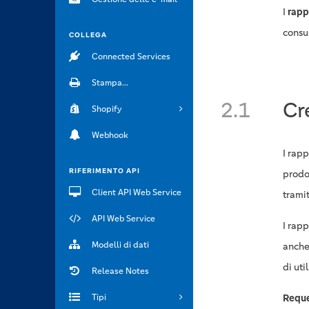
I
rapp
consum
COLLEGA
Connected Services
Stampa...
2.1
Cr
Shopify
Webhook
I rapp
RIFERIMENTO API
prodo
Client API Web Service
trami
API Web Service
I rap
Modelli di dati
anche
di uti
Release Notes
Tipi
Requ