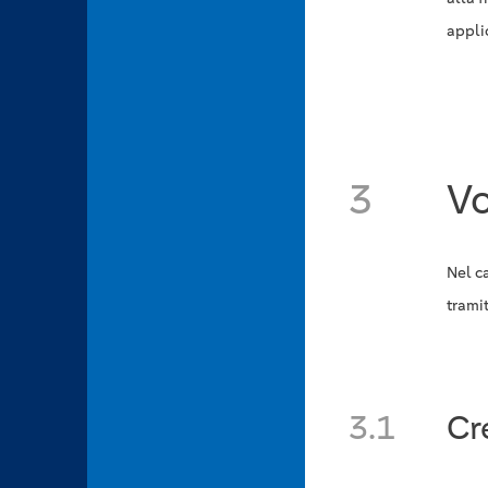
appli
3
Vo
Nel c
tramit
3.1
Cr