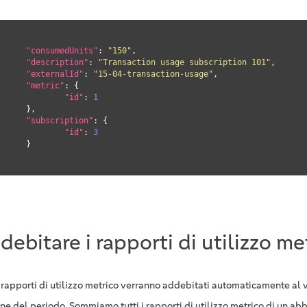
"consumedUnits"
: 
"150"
,

"description"
: 
"Transaction usage subscription 101"
,

"externalId"
: 
"15-04-transaction-usage"
,

"metric"
: {

"id"
: 
1
},

"subscription"
: {

"id"
: 
3
	}

debitare i rapporti di utilizzo me
 i rapporti di utilizzo metrico verranno addebitati automaticamente al
ine del periodo. Sommiamo tutti i rapporti di utilizzo metrico di un ab