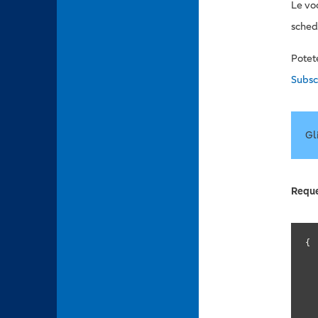
Le vo
sched
Potet
Subsc
Gl
Requ
{

	