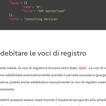
"taxes"
: [{

"rate"
: 
"8"
,

"title"
: 
"VAT Switzerland"
}],

"title"
: 
"Consulting Services"
debitare le voci di registro
lta create, le voci di registro si trovano nello stato
. Le voci di 
open
no addebitate automaticamente quando il periodo successivo giunge
nativa, potete anche addebitare manualmente le voci di registro crea
onamento.
ddebiti possono essere creati tramite il backend navigando alla sche