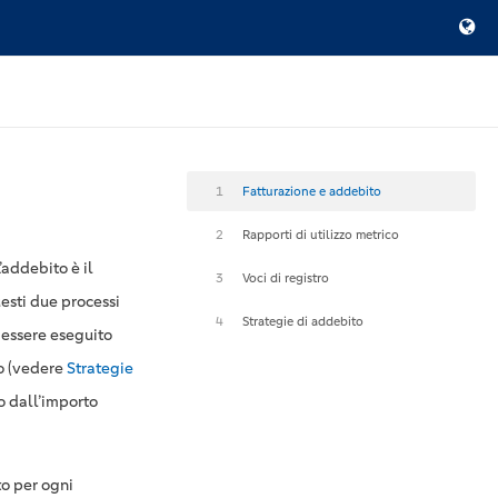
1
Fatturazione e addebito
2
Rapporti di utilizzo metrico
’addebito è il
3
Voci di registro
esti due processi
4
Strategie di addebito
 essere eseguito
to (vedere
Strategie
o dall’importo
o per ogni