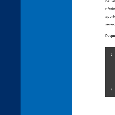
nell’
riferi
apert
servi
Requ
{

}