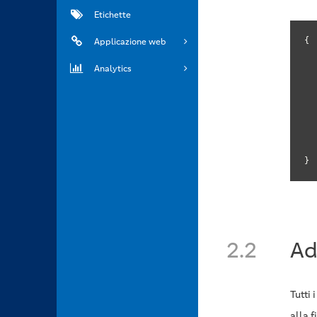
Etichette
{

Applicazione web
Analytics
	
}
2.2
Ad
Tutti
alla f