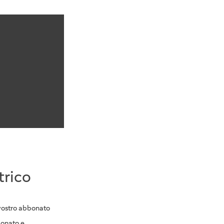
trico
 vostro abbonato
bonato e