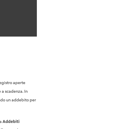
registro aperte
 a scadenza. In
ndo un addebito per
da
Addebiti