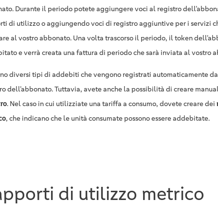
ato. Durante il periodo potete aggiungere voci al registro dell’abbo
ti di utilizzo o aggiungendo voci di registro aggiuntive per i servizi 
are al vostro abbonato. Una volta trascorso il periodo, il token dell’a
itato e verrà creata una fattura di periodo che sarà inviata al vostro 
ono diversi tipi di addebiti che vengono registrati automaticamente da
tro dell’abbonato. Tuttavia, avete anche la possibilità di creare manu
tro
. Nel caso in cui utilizziate una tariffa a consumo, dovete creare dei
co
, che indicano che le unità consumate possono essere addebitate.
pporti di utilizzo metrico