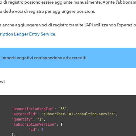
ci di registro possono essere aggiunte manualmente. Aprite l’abbonam
a delle voci di registro per aggiungere posizioni.
e anche aggiungere voci di registro tramite l’API utilizzando l’operazi
ription Ledger Entry Service
.
i importi negativi corrispondono ad accrediti.
est
"amountIncludingTax"
: 
"55"
,

"externalId"
: 
"subscriber-101-consulting-service"
,

"quantity"
: 
"1"
,

"subscriptionVersion"
: {

"id"
: 
3
},
