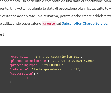
abbonamento. Un addebito è composto da una data di esecuzione piani
mento. Una volta raggiunta la data di esecuzione pianificata, tutte le v
e verranno addebitate. In alternativa, potete anche creare addebiti tr
ce utilizzando l’operazione
sul
Subscription Charge Service
.
create
est
"externalId"
: 
"1-charge-subscription-101"
,

"plannedExecutionDate"
: 
"2017-04-25T07:50:15.596Z"
,

"processingType"
: 
"SYNCHRONOUS"
,

"reference"
: 
"1-charge-subscription-101"
,

"subscription"
: {

"id"
: 
3
	}
