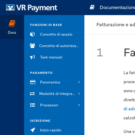
Documentazion
Fatturazione e a
FUNZIONI DI BASE
Docs
Concetto di spazio
Concetto di autorizzazione
1
Fa
Task manuali
La fa
PAGAMENTO
proce
Panoramica
sono 
Modalità di integrazione
diret
Processori
di ad
calcol
ISCRIZIONE
Inizio rapido
Una v