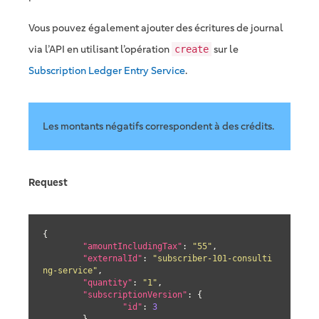
Vous pouvez également ajouter des écritures de journal
via l’API en utilisant l’opération
sur le
create
Subscription Ledger Entry Service
.
Les montants négatifs correspondent à des crédits.
Request
{

"amountIncludingTax"
: 
"55"
,

"externalId"
: 
"subscriber-101-consulti
ng-service"
,

"quantity"
: 
"1"
,

"subscriptionVersion"
: {

"id"
: 
3