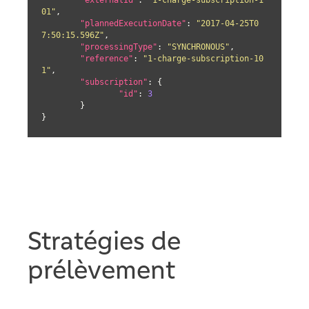
"externalId"
: 
"1-charge-subscription-1
01"
,

"plannedExecutionDate"
: 
"2017-04-25T0
7:50:15.596Z"
,

"processingType"
: 
"SYNCHRONOUS"
,

"reference"
: 
"1-charge-subscription-10
1"
,

"subscription"
: {

"id"
: 
3
	}

}
Stratégies de
prélèvement