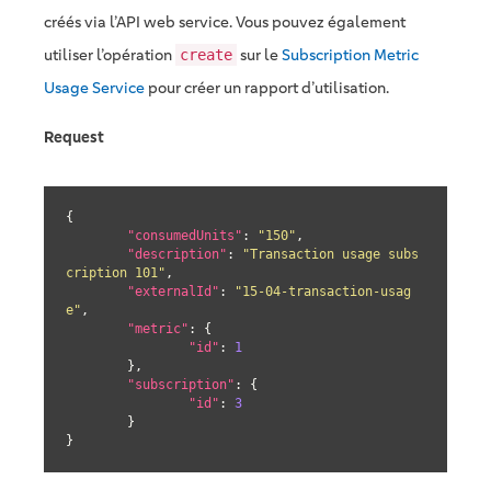
créés via l’API web service. Vous pouvez également
utiliser l’opération
sur le
Subscription Metric
create
Usage Service
pour créer un rapport d’utilisation.
Request
{

"consumedUnits"
: 
"150"
,

"description"
: 
"Transaction usage subs
cription 101"
,

"externalId"
: 
"15-04-transaction-usag
e"
,

"metric"
: {

"id"
: 
1
	},

"subscription"
: {

"id"
: 
3
	}

}