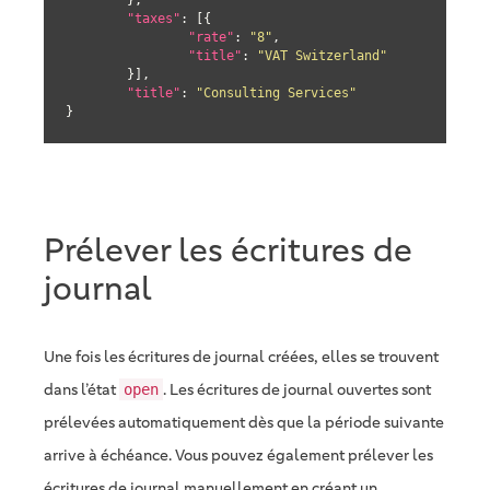
	},

"taxes"
: [{

"rate"
: 
"8"
,

"title"
: 
"VAT Switzerland"
	}],

"title"
: 
"Consulting Services"
}
Prélever les écritures de
journal
Une fois les écritures de journal créées, elles se trouvent
dans l’état
. Les écritures de journal ouvertes sont
open
prélevées automatiquement dès que la période suivante
arrive à échéance. Vous pouvez également prélever les
écritures de journal manuellement en créant un