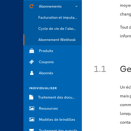
moyen
Abonnements
chang
Facturation et imputation
Tout 
Cycle de vie de l'abonnement
infor
Abonnement Webhook
Produits
Coupons
1.1
Ge
Abonnés
Un éc
INDIVIDUALISER
mais 
Traitement des documents
comme
Ressources
lorsq
Modèles de brindilles
conta
Traitement des e-mails