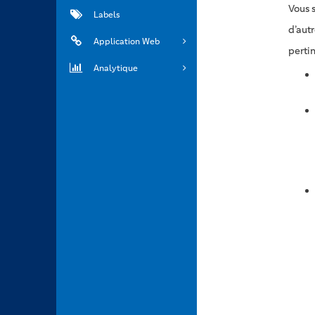
Vous 
Labels
d’aut
Application Web
perti
Analytique