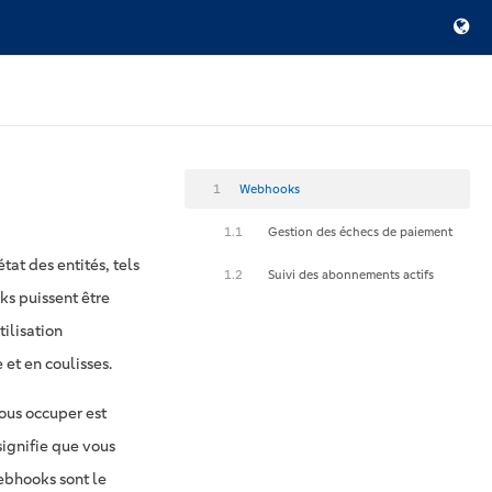
1
Webhooks
1.1
Gestion des échecs de paiement
at des entités, tels
1.2
Suivi des abonnements actifs
ks puissent être
tilisation
et en coulisses.
ous occuper est
 signifie que vous
ebhooks sont le