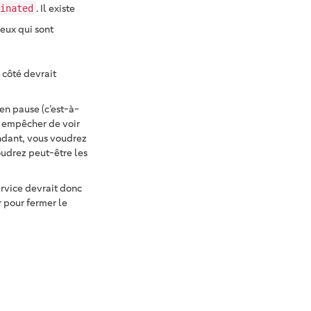
. Il existe
inated
ceux qui sont
 côté devrait
en pause (c’est-à-
s empêcher de voir
ndant, vous voudrez
oudrez peut-être les
ervice devrait donc
 pour fermer le