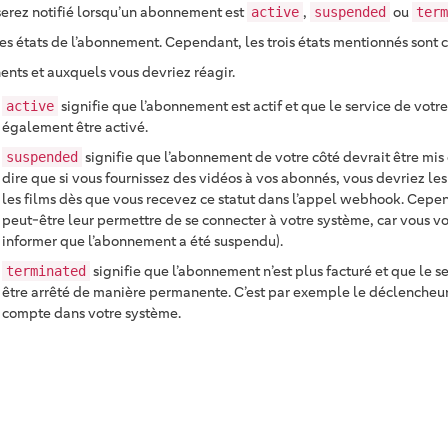
serez notifié lorsqu’un abonnement est
,
ou
active
suspended
term
res états de l’abonnement. Cependant, les trois états mentionnés sont 
nents et auxquels vous devriez réagir.
signifie que l’abonnement est actif et que le service de votre
active
également être activé.
signifie que l’abonnement de votre côté devrait être mis 
suspended
dire que si vous fournissez des vidéos à vos abonnés, vous devriez le
les films dès que vous recevez ce statut dans l’appel webhook. Cepe
peut-être leur permettre de se connecter à votre système, car vous v
informer que l’abonnement a été suspendu).
signifie que l’abonnement n’est plus facturé et que le s
terminated
être arrêté de manière permanente. C’est par exemple le déclencheur
compte dans votre système.