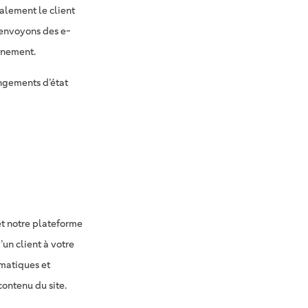
alement le client
 envoyons des e-
nnement.
ngements d’état
et notre plateforme
un client à votre
omatiques et
ontenu du site.