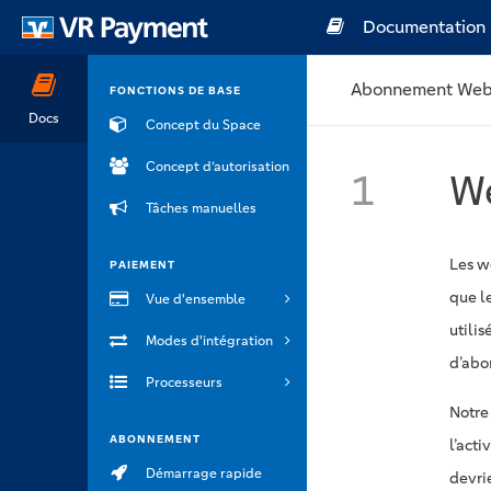
Documentation
Abonnement We
FONCTIONS DE BASE
Docs
Concept du Space
Concept d’autorisation
1
W
Tâches manuelles
Les w
PAIEMENT
que l
Vue d'ensemble
utilis
Modes d'intégration
d’abo
Processeurs
Notre
ABONNEMENT
l’acti
Démarrage rapide
devri