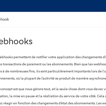
bhook
ebhooks
ebhooks permettent de notifier votre application des changements d’ét
es transactions de paiement ou les abonnements. Bien que les webhoo
és à de nombreuses fins, ils sont particulièrement importants lors de l’u
nnements, où la plupart de l’activité se produit de manière asynchrone 
 concept est que nous gérons tout, et la seule chose dont vous devez v
vation, la mise en pause et la résiliation du service de votre côté. Cela
ez réagir en fonction des changements d’état des abonnements. Les w