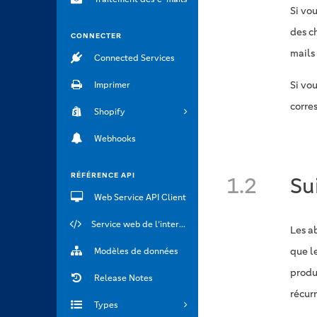
Si vou
des c
CONNECTER
mails
Connected Services
Si vo
Imprimer
corre
Shopify
Webhooks
RÉFÉRENCE API
1.2
Su
Web Service API Client
Service web de l’interface API
Les a
que l
Modèles de données
produ
Release Notes
récur
Types