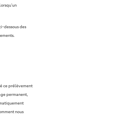
lorsqu’un
 ci-dessous des
nements.
sé ce prélèvement
cage permanent,
tomatiquement
 comment nous