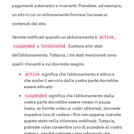
pagamenti automatici e ricorrenti. Prendete, ad esempio,
un sito in cui un abbonamento fornisce l’accesso ai
contenuti del sito.
Verrete notificati quando un abbonamento è
,
active
o
. Esistono altri stati
suspended
terminated
dell’abbonamento. Tuttavia, i tre stati menzionati sono
quelli rilevanti a cui dovreste reagire.
significa che l’abbonamento è attivo e
active
che anche il servizio dalla vostra parte dovrebbe
essere attivato.
significa che l’abbonamento dalla
suspended
vostra parte dovrebbe essere messo in pausa
(ossia, se fornite video ai vostri abbonati, dovreste
impedire loro di vedere i film non appena ricevete
questo stato nella chiamata webhook. Tuttavia,
potreste voler consentire loro di accedere al vostro
sistema, perché potreste voler informarli che