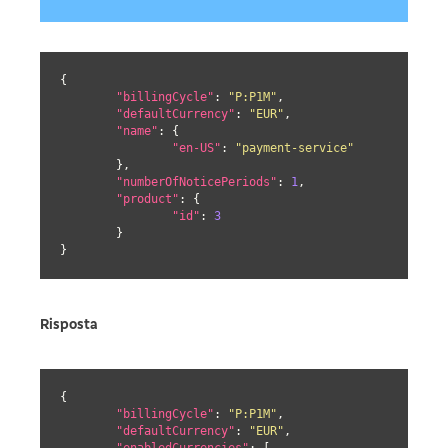
{

"billingCycle"
: 
"P:P1M"
,

"defaultCurrency"
: 
"EUR"
,

"name"
: {

"en-US"
: 
"payment-service"
	},

"numberOfNoticePeriods"
: 
1
,

"product"
: {

"id"
: 
3
	}

}
Risposta
{

"billingCycle"
: 
"P:P1M"
,

"defaultCurrency"
: 
"EUR"
,

"enabledCurrencies"
: [
