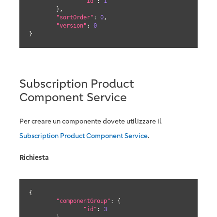
"id"
: 
1
	},

"sortOrder"
: 
0
,

"version"
: 
0
}
Subscription Product
Component Service
Per creare un componente dovete utilizzare il
Subscription Product Component Service
.
Richiesta
{

"componentGroup"
: {

"id"
: 
3