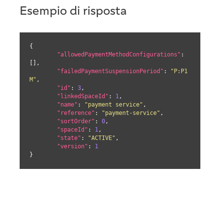
Esempio di risposta
{

"allowedPaymentMethodConfigurations"
: 
[],

"failedPaymentSuspensionPeriod"
: 
"P:P1
M"
,

"id"
: 
3
,

"linkedSpaceId"
: 
1
,

"name"
: 
"payment service"
,

"reference"
: 
"payment-service"
,

"sortOrder"
: 
0
,

"spaceId"
: 
1
,

"state"
: 
"ACTIVE"
,

"version"
: 
1
}