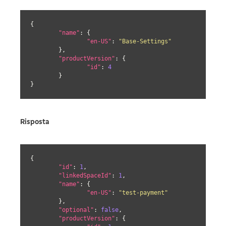
{

"name"
: {

"en-US"
: 
"Base-Settings"
	},

"productVersion"
: {

"id"
: 
4
	}

}
Risposta
{

"id"
: 
1
,

"linkedSpaceId"
: 
1
,

"name"
: {

"en-US"
: 
"test-payment"
	},

"optional"
: 
false
,

"productVersion"
: {
