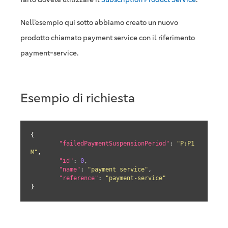
Nell’esempio qui sotto abbiamo creato un nuovo
prodotto chiamato payment service con il riferimento
payment-service.
Esempio di richiesta
{

"failedPaymentSuspensionPeriod"
: 
"P:P1
M"
,

"id"
: 
0
,

"name"
: 
"payment service"
,

"reference"
: 
"payment-service"
}