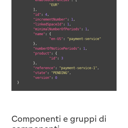
"EUR"
	],

"id"
: 
4
,

"incrementNumber"
: 
1
,

"linkedSpaceId"
: 
1
,

"minimalNumberOfPeriods"
: 
1
,

"name"
: {

"en-US"
: 
"payment-service"
	},

"numberOfNoticePeriods"
: 
1
,

"product"
: {

"id"
: 
3
	},

"reference"
: 
"payment-service-1"
,

"state"
: 
"PENDING"
,

"version"
: 
0
}
Componenti e gruppi di