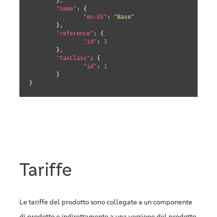
	},

"name"
: {

"en-US"
: 
"Base"
	},

"reference"
: {

"id"
: 
3
	},

"taxClass"
: {

"id"
: 
1
	}

}
Tariffe
Le tariffe del prodotto sono collegate a un componente
di prodotto e indirettamente a una versione del prodotto.