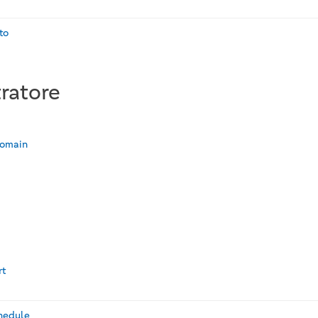
to
ratore
Domain
s
rt
chedule