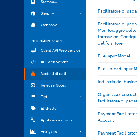
Stampa...
Facilitatore di pag
Shopify
Facilitatore di pa
Webhook
Monitoraggio delle
transazioni Configu
RIFERIMENTO API
del fornitore
Client API Web Service
File Input Model
API Web Service
File Upload Input 
Modelli di dati
Industria del busine
Release Notes
Organizzazione del
Tipi
facilitatore di pag
Etichette
Payment Facilitato
Account
Applicazione web
Analytics
Payment Facilitato