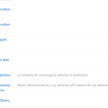
ecution
ecution
xport
i dati
nalitica
Lo schema di una singola tabella in Analytics.
colonne
Meta informazioni su una colonna all'interno di una tabella
ica
s Query