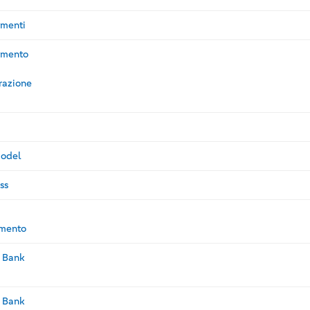
amenti
gamento
razione
Model
ss
amento
r Bank
r Bank