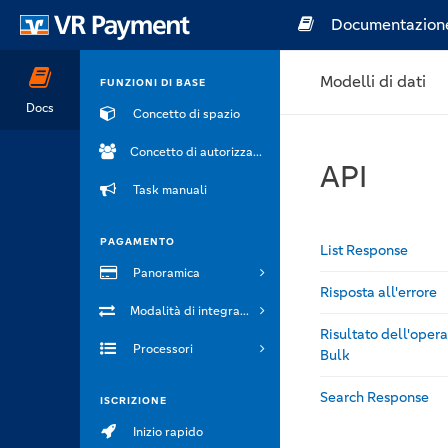
Documentazion
Modelli di dati
FUNZIONI DI BASE
Docs
Concetto di spazio
Concetto di autorizzazione
API
Task manuali
PAGAMENTO
List Response
Panoramica
Risposta all'errore
Modalità di integrazione
Risultato dell'oper
Processori
Bulk
Search Response
ISCRIZIONE
Inizio rapido