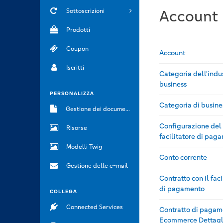
Account
Sottoscrizioni
Prodotti
Coupon
Account
Iscritti
Categoria dell'indus
business
PERSONALIZZA
Categoria di busine
Gestione dei documenti
Configurazione del
Risorse
facilitatore di pag
Modelli Twig
Conto corrente
Gestione delle e-mail
Contratto con il faci
di pagamento
COLLEGA
Connected Services
Contratto di pagam
Ecommerce Dettagl