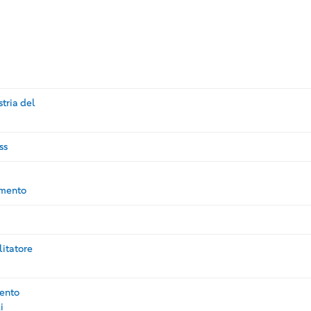
tria del
ss
amento
litatore
ento
i