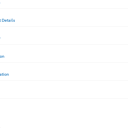
n
 Details
r
ion
ation