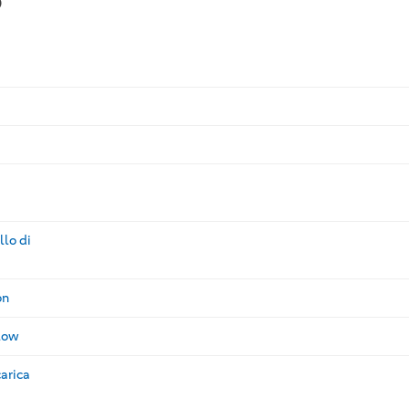
o
llo di
on
Flow
carica