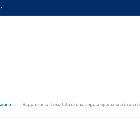
e
azione
Rappresenta il risultato di una singola operazione in una r