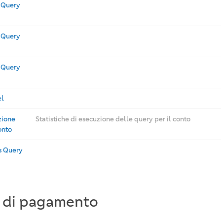
s Query
s Query
s Query
el
zione
Statistiche di esecuzione delle query per il conto
onto
s Query
 di pagamento