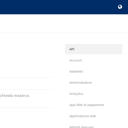
API
Account
Addebito
Amministratore
Analytics
ichiesta massiva.
App Web di pagamento
Applicazione web
Attività manuale