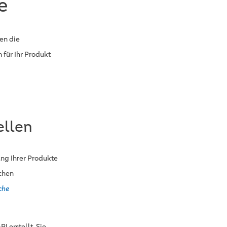
e
en die
 für Ihr Produkt
ellen
ng Ihrer Produkte
chen
che
 erstellt. Sie