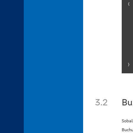
{

	
	
}
3.2
Bu
Sobal
Buchu