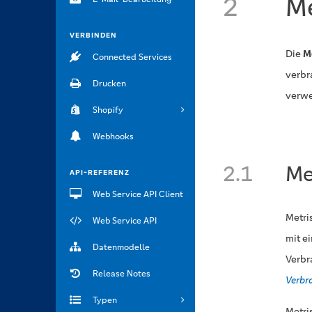
2
Me
VERBINDEN
Die
M
Connected Services
verbr
Drucken
verw
Shopify
Webhooks
2.1
Me
API-REFERENZ
Web Service API Client
Metri
Web Service API
mit e
Datenmodelle
Verbr
Release Notes
Verbr
Typen
Metri