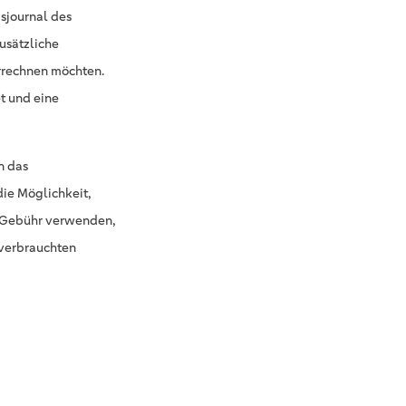
sjournal des
usätzliche
rrechnen möchten.
t und eine
n das
ie Möglichkeit,
e Gebühr verwenden,
 verbrauchten