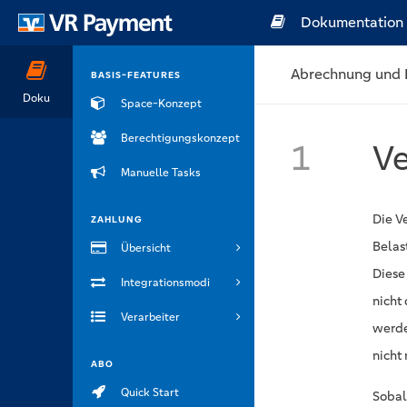
Dokumentation
Abrechnung und 
BASIS-FEATURES
Doku
Space-Konzept
Berechtigungskonzept
1
Ve
Manuelle Tasks
Die V
ZAHLUNG
Belas
Übersicht
Diese
Integrationsmodi
nicht
Verarbeiter
werde
nicht
ABO
Quick Start
Sobal