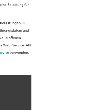
eine Belastung für
 Belastungen
im
führungsdatum und
 alle offenen
die Web-Service-API
ervice
verwenden.