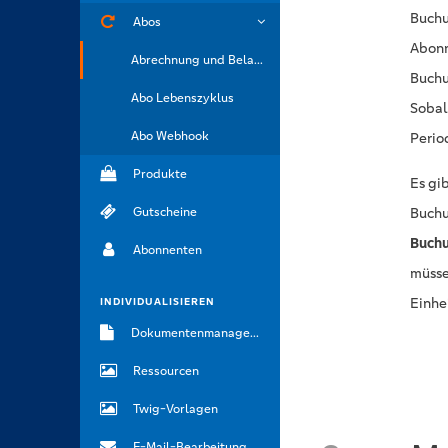
Buchu
Abos
Abonn
Abrechnung und Belastung
Buchu
Abo Lebenszyklus
Sobal
Abo Webhook
Perio
Produkte
Es gi
Gutscheine
Buchu
Buchu
Abonnenten
müsse
Einhe
INDIVIDUALISIEREN
Dokumentenmanagement
Ressourcen
Twig-Vorlagen
E-Mail-Bearbeitung