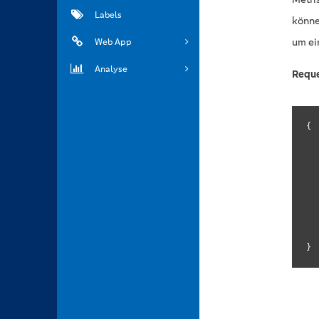
Labels
könne
um ei
Web App
Analyse
Requ
{

	
}