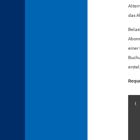
Alter
das A
Belas
Abonn
einer
Buchu
erste
Requ
{
