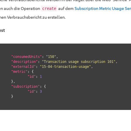
n auch die Operation
auf dem
Subscription Metric Usage Se
create
nen Verbrauchsbericht zu erstellen.
est
"consumedUnits"
: 
"150"
,

"description"
: 
"Transaction usage subscription 101"
,

"externalId"
: 
"15-04-transaction-usage"
,

"metric"
: {

"id"
: 
1
},

"subscription"
: {

"id"
: 
3
	}
