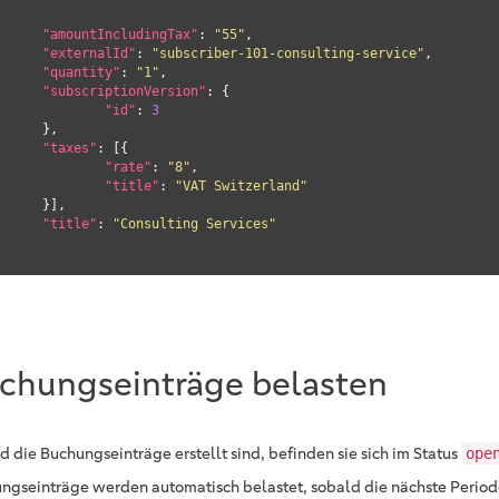
"amountIncludingTax"
: 
"55"
,

"externalId"
: 
"subscriber-101-consulting-service"
,

"quantity"
: 
"1"
,

"subscriptionVersion"
: {

"id"
: 
3
},

"taxes"
: [{

"rate"
: 
"8"
,

"title"
: 
"VAT Switzerland"
}],

"title"
: 
"Consulting Services"
chungseinträge belasten
d die Buchungseinträge erstellt sind, befinden sie sich im Status
ope
ngseinträge werden automatisch belastet, sobald die nächste Periode 