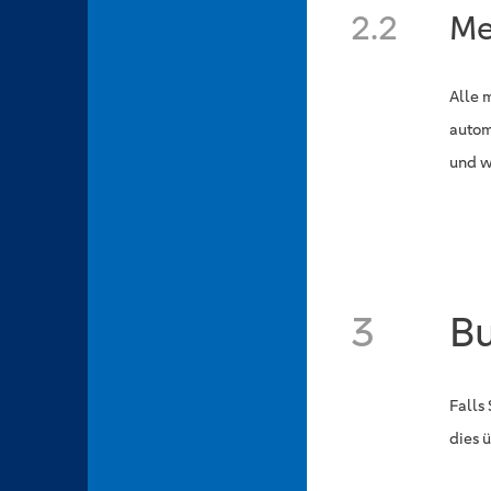
2.2
Me
Alle 
autom
und w
3
B
Falls
dies 