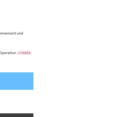
bonnement und
 Operation
create