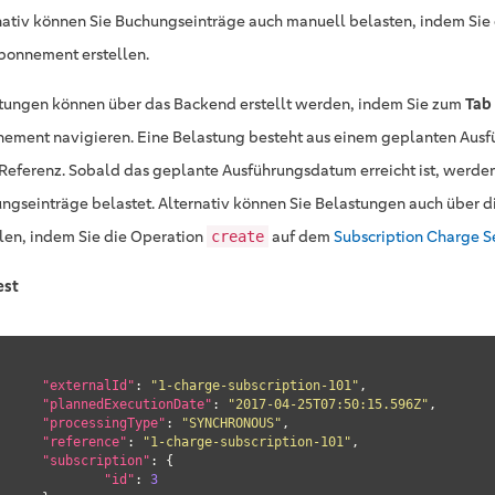
nativ können Sie Buchungseinträge auch manuell belasten, indem Sie 
bonnement erstellen.
tungen können über das Backend erstellt werden, indem Sie zum
Tab
ement navigieren. Eine Belastung besteht aus einem geplanten Aus
 Referenz. Sobald das geplante Ausführungsdatum erreicht ist, werden
ngseinträge belastet. Alternativ können Sie Belastungen auch über 
llen, indem Sie die Operation
auf dem
Subscription Charge S
create
est
"externalId"
: 
"1-charge-subscription-101"
,

"plannedExecutionDate"
: 
"2017-04-25T07:50:15.596Z"
,

"processingType"
: 
"SYNCHRONOUS"
,

"reference"
: 
"1-charge-subscription-101"
,

"subscription"
: {

"id"
: 
3