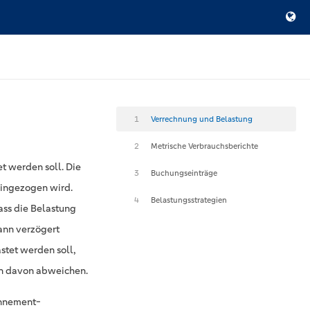
1
Verrechnung und Belastung
2
Metrische Verbrauchsberichte
t werden soll. Die
3
Buchungseinträge
eingezogen wird.
4
Belastungsstrategien
ass die Belastung
kann verzögert
stet werden soll,
nn davon abweichen.
onnement-