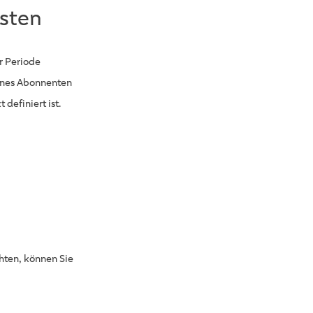
asten
r Periode
eines Abonnenten
efiniert ist.
hten, können Sie