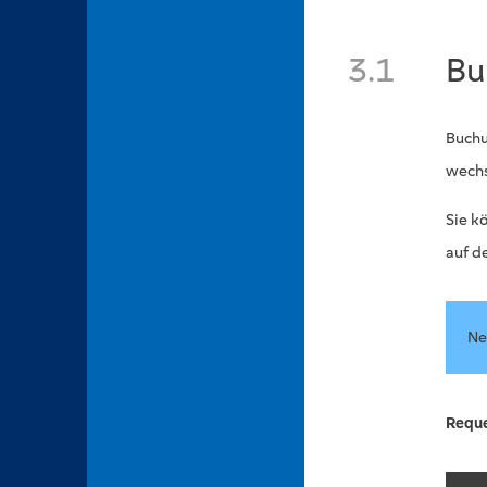
3.1
Bu
Buchu
wechs
Sie k
auf 
Ne
Requ