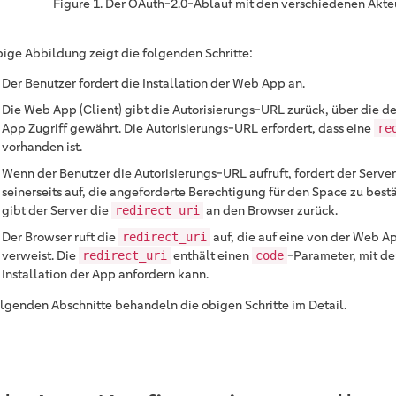
Figure 1. Der OAuth-2.0-Ablauf mit den verschiedenen Akte
bige Abbildung zeigt die folgenden Schritte:
Der Benutzer fordert die Installation der Web App an.
Die Web App (Client) gibt die Autorisierungs-URL zurück, über die d
App Zugriff gewährt. Die Autorisierungs-URL erfordert, dass eine
re
vorhanden ist.
Wenn der Benutzer die Autorisierungs-URL aufruft, fordert der Serve
seinerseits auf, die angeforderte Berechtigung für den Space zu best
gibt der Server die
an den Browser zurück.
redirect_uri
Der Browser ruft die
auf, die auf eine von der Web A
redirect_uri
verweist. Die
enthält einen
-Parameter, mit d
redirect_uri
code
Installation der App anfordern kann.
olgenden Abschnitte behandeln die obigen Schritte im Detail.