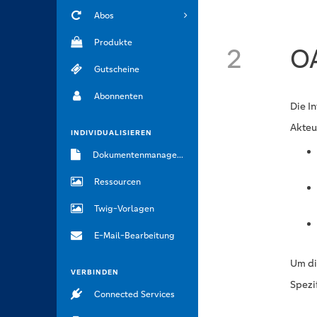
Abos
Produkte
2
O
Gutscheine
Abonnenten
Die I
Akteu
INDIVIDUALISIEREN
Dokumentenmanagement
Ressourcen
Twig-Vorlagen
E-Mail-Bearbeitung
Um di
VERBINDEN
Spezi
Connected Services