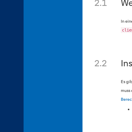
2.1
We
In ei
clie
2.2
In
Es gi
muss 
Berec