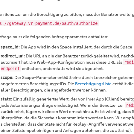
n Benutzer um die Berechtigung zu bitten, muss der Benutzer weiterg
s://gateway.vr-payment.de/oauth/authorize
nfrage muss die folgenden Anfrageparameter enthalten:
space_id:
Die App wird in den Space installiert, der durch die Space-
redirect_uri:
Die URI, an die der Benutzer zurückgeleitet wird, nachd
autorisiert hat. Die Web-App-Konfiguration muss diese URL als
redi
enthalten, andernfalls wird sie abgelehnt.
endpoint
scope:
Der Scope-Parameter enthält eine durch Leerzeichen getrennt
angeforderten Berechtigungs-IDs. Die
Berechtigungsliste
enthält die
aller Berechtigungen, die angefordert werden können.
state:
Ein zufällig generierter Wert, der von Ihrer App (Client) bereit
jede Autorisierungsanfrage eindeutig ist. Wenn der Benutzer zur
red
zurückkehrt, fügen wir diesen Wert erneut hinzu. Es ist wichtig, dass 
überprüfen, da die Sicherheit kompromittiert werden kann. Wir empfe
sicherstellen, dass der State nicht für Replay-Angriffe verwendet wer
einen Zeitstempel einfügen und Anfragen ablehnen, die zu alt sind).