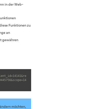
nn in der Web-
Funktionen
 diese Funktionen zu
enge an
cht gewähren
ient_id=14141&re
9445756&scope=14
 ändern möchten,