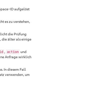
 Space-ID aufgelöst
ht es zu verstehen,
licht die Prüfung
die älter als einige
,
und
id
action
ine Anfrage wirklich
s. In diesem Fall
satz verwenden, um