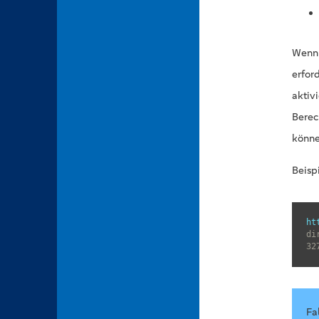
Wenn 
erfor
aktiv
Berec
könne
Beisp
ht
di
32
Fa