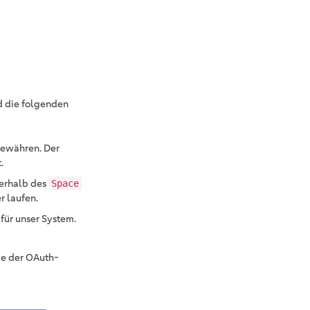
nd die folgenden
ewähren. Der
.
nerhalb des
Space
r laufen.
für unser System.
ie der OAuth-