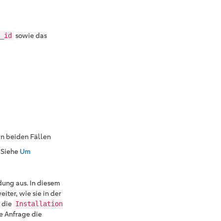
sowie das
_id
 In beiden Fällen
 Siehe
Um
dung aus. In diesem
eiter, wie sie in der
r die
Installation
ie Anfrage die