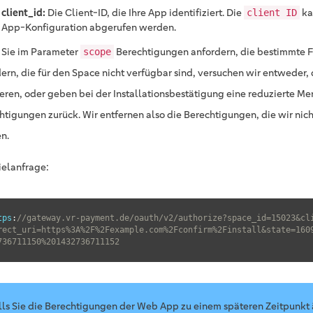
client_id:
Die Client-ID, die Ihre App identifiziert. Die
ka
client ID
App-Konfiguration abgerufen werden.
Sie im Parameter
Berechtigungen anfordern, die bestimmte 
scope
dern, die für den Space nicht verfügbar sind, versuchen wir entweder,
ieren, oder geben bei der Installationsbestätigung eine reduzierte M
htigungen zurück. Wir entfernen also die Berechtigungen, die wir ni
n.
ielanfrage:
tps
:
//gateway.vr-payment.de/oauth/v2/authorize?space_id=15023&cl
rect_uri=https%3A%2F%2Fexample.com%2Fconfirm%2Finstall&state=160
736711150%201432736711152
lls Sie die Berechtigungen der Web App zu einem späteren Zeitpunkt