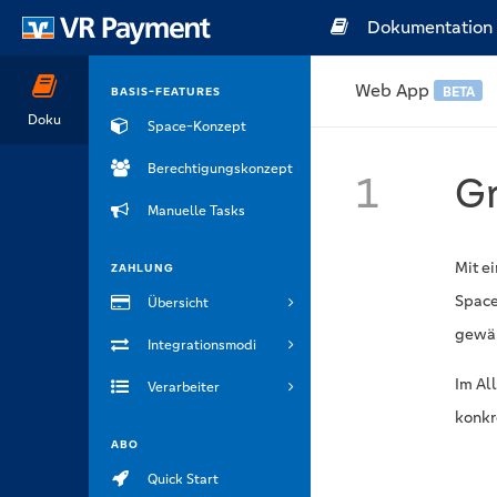
Dokumentation
Web App
BETA
BASIS-FEATURES
Doku
Space-Konzept
Berechtigungskonzept
1
G
Manuelle Tasks
Mit e
ZAHLUNG
Space
Übersicht
gewäh
Integrationsmodi
Im Al
Verarbeiter
konkr
ABO
Quick Start