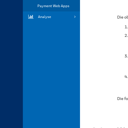
Payment Web Apps
Analyse
Die o
Die f