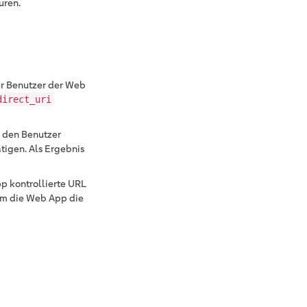
uren.
er Benutzer der Web
direct_uri
r den Benutzer
ätigen. Als Ergebnis
pp kontrollierte URL
em die Web App die