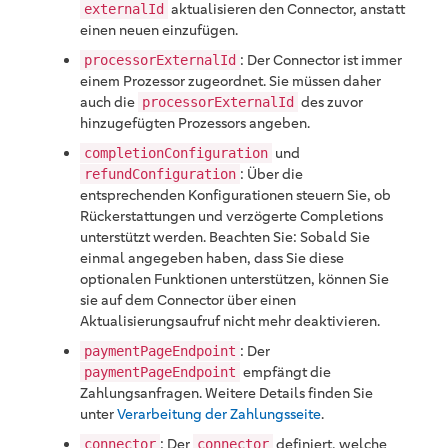
aktualisieren den Connector, anstatt
externalId
einen neuen einzufügen.
: Der Connector ist immer
processorExternalId
einem Prozessor zugeordnet. Sie müssen daher
auch die
des zuvor
processorExternalId
hinzugefügten Prozessors angeben.
und
completionConfiguration
: Über die
refundConfiguration
entsprechenden Konfigurationen steuern Sie, ob
Rückerstattungen und verzögerte Completions
unterstützt werden. Beachten Sie: Sobald Sie
einmal angegeben haben, dass Sie diese
optionalen Funktionen unterstützen, können Sie
sie auf dem Connector über einen
Aktualisierungsaufruf nicht mehr deaktivieren.
: Der
paymentPageEndpoint
empfängt die
paymentPageEndpoint
Zahlungsanfragen. Weitere Details finden Sie
unter
Verarbeitung der Zahlungsseite
.
: Der
definiert, welche
connector
connector