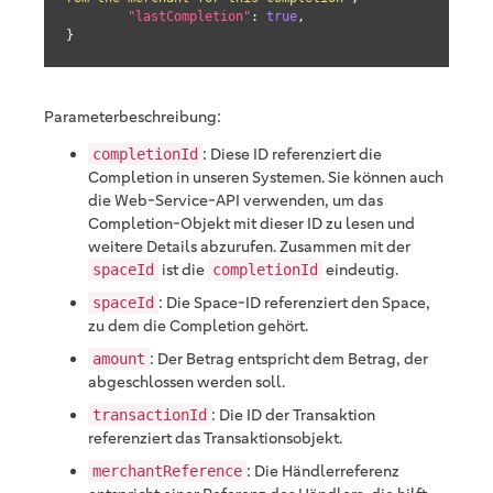
"lastCompletion"
: 
true
,

}
Parameterbeschreibung:
: Diese ID referenziert die
completionId
Completion in unseren Systemen. Sie können auch
die Web-Service-API verwenden, um das
Completion-Objekt mit dieser ID zu lesen und
weitere Details abzurufen. Zusammen mit der
ist die
eindeutig.
spaceId
completionId
: Die Space-ID referenziert den Space,
spaceId
zu dem die Completion gehört.
: Der Betrag entspricht dem Betrag, der
amount
abgeschlossen werden soll.
: Die ID der Transaktion
transactionId
referenziert das Transaktionsobjekt.
: Die Händlerreferenz
merchantReference