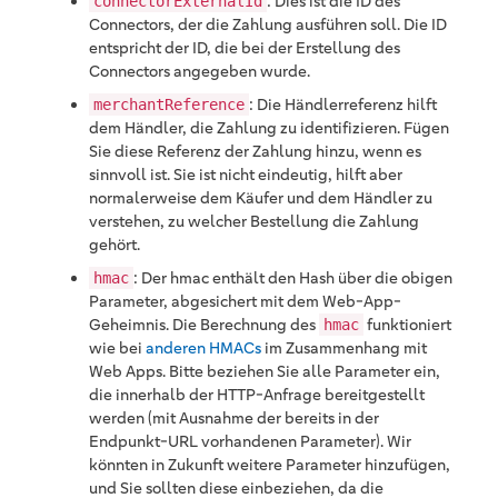
: Dies ist die ID des
connectorExternalId
Connectors, der die Zahlung ausführen soll. Die ID
entspricht der ID, die bei der Erstellung des
Connectors angegeben wurde.
: Die Händlerreferenz hilft
merchantReference
dem Händler, die Zahlung zu identifizieren. Fügen
Sie diese Referenz der Zahlung hinzu, wenn es
sinnvoll ist. Sie ist nicht eindeutig, hilft aber
normalerweise dem Käufer und dem Händler zu
verstehen, zu welcher Bestellung die Zahlung
gehört.
: Der hmac enthält den Hash über die obigen
hmac
Parameter, abgesichert mit dem Web-App-
Geheimnis. Die Berechnung des
funktioniert
hmac
wie bei
anderen HMACs
im Zusammenhang mit
Web Apps. Bitte beziehen Sie alle Parameter ein,
die innerhalb der HTTP-Anfrage bereitgestellt
werden (mit Ausnahme der bereits in der
Endpunkt-URL vorhandenen Parameter). Wir
könnten in Zukunft weitere Parameter hinzufügen,
und Sie sollten diese einbeziehen, da die