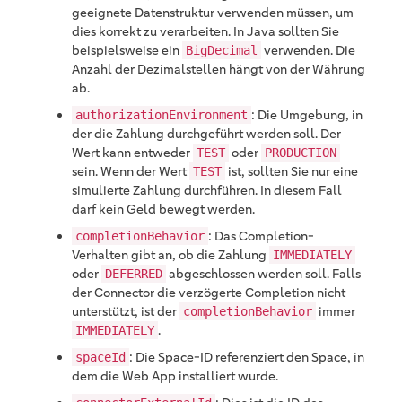
geeignete Datenstruktur verwenden müssen, um
dies korrekt zu verarbeiten. In Java sollten Sie
beispielsweise ein
verwenden. Die
BigDecimal
Anzahl der Dezimalstellen hängt von der Währung
ab.
: Die Umgebung, in
authorizationEnvironment
der die Zahlung durchgeführt werden soll. Der
Wert kann entweder
oder
TEST
PRODUCTION
sein. Wenn der Wert
ist, sollten Sie nur eine
TEST
simulierte Zahlung durchführen. In diesem Fall
darf kein Geld bewegt werden.
: Das Completion-
completionBehavior
Verhalten gibt an, ob die Zahlung
IMMEDIATELY
oder
abgeschlossen werden soll. Falls
DEFERRED
der Connector die verzögerte Completion nicht
unterstützt, ist der
immer
completionBehavior
.
IMMEDIATELY
: Die Space-ID referenziert den Space, in
spaceId
dem die Web App installiert wurde.