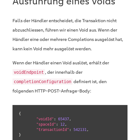
Ausführung eines Voids
Falls der Händler entscheidet, die Transaktion nicht
abzuschliessen, führen wir einen Void aus. Wenn der
Händler eine oder mehrere Completions ausgelöst hat,
kann kein Void mehr ausgelöst werden.
Wenn der Händler einen Void auslöst, erhält der
, der innerhalb der
voidEndpoint
definiert ist, den
completionConfiguration
folgenden HTTP-POST-Anfrage-Body:
{

"voidId"
: 
65437
,

"spaceId"
: 
12
,

"transactionId"
: 
542131
,

}