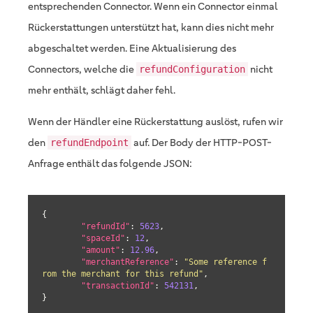
entsprechenden Connector. Wenn ein Connector einmal
Rückerstattungen unterstützt hat, kann dies nicht mehr
abgeschaltet werden. Eine Aktualisierung des
Connectors, welche die
nicht
refundConfiguration
mehr enthält, schlägt daher fehl.
Wenn der Händler eine Rückerstattung auslöst, rufen wir
den
auf. Der Body der HTTP-POST-
refundEndpoint
Anfrage enthält das folgende JSON:
{

"refundId"
: 
5623
,

"spaceId"
: 
12
,

"amount"
: 
12.96
,

"merchantReference"
: 
"Some reference f
rom the merchant for this refund"
,

"transactionId"
: 
542131
,

}