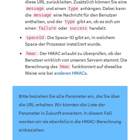
diese URL zurückleiten. Zusätzlich können Sie eine
und einen
anhängen. Dabei kann
message
type
die
eine Nachricht für den Benutzer
message
enthalten, und der
gibt an, ob es sich um
type
einen
oder
handelt.
failure
success
: Die Space-ID gibt an, in welchem
spaceId
Space der Prozessor installiert wurde.
: Der HMAC erlaubt zu überprüfen, ob der
hmac
Benutzer wirklich von unseren Servern stammt. Die
Berechnung des
funktioniert auf dieselbe
hmac
Weise wie bei
anderen HMACs
.
Bitte beziehen Sie alle Parameter ein, die Sie über
die URL erhalten. Wir könnten die Liste der
Parameter in Zukunft erweitern. In diesem Fall
werden wir sie ebenfalls in die HMAC-Berechnung
einbeziehen.