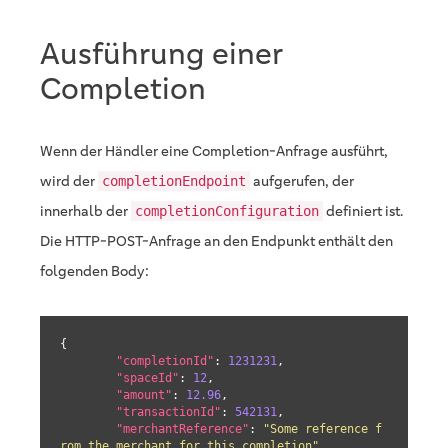
Ausführung einer
Completion
Wenn der Händler eine Completion-Anfrage ausführt,
wird der
aufgerufen, der
completionEndpoint
innerhalb der
definiert ist.
completionConfiguration
Die HTTP-POST-Anfrage an den Endpunkt enthält den
folgenden Body:
{

"completionId"
: 
1231231
,

"spaceId"
: 
12
,

"amount"
: 
12.96
,

"transactionId"
: 
542131
,

"merchantReference"
: 
"Some reference f
rom the merchant for this completion"
,
