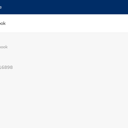
e
ook
hook
16898