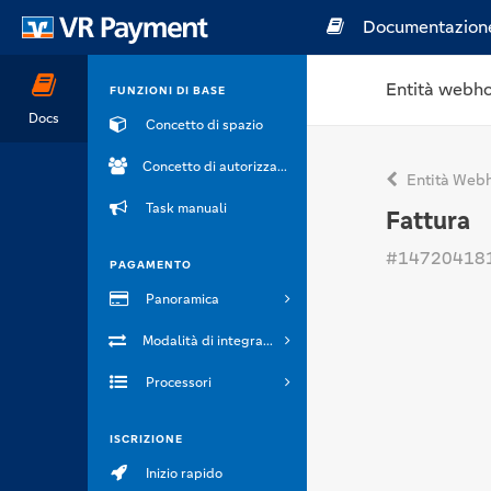
Documentazion
Entità webh
FUNZIONI DI BASE
Docs
Concetto di spazio
Concetto di autorizzazione
Entità Web
Task manuali
Fattura
#14720418
PAGAMENTO
Panoramica
Modalità di integrazione
Processori
ISCRIZIONE
Inizio rapido