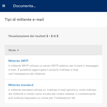
Documentazione
Tipi di mittente e-mail
Visualizzazione dei risultati
1 - 2
di
2
Nome
Mittente SMTP
Il mittente SMTP utilizza un server SMTP esterno per inviare il messaggio
e-mail. È possibile aggiungere il proprio indirizzo e-mail
nell’intestazione del mittente.
Mittente standard
Il mittente standard utilizza un indirizzo e-mail generico come indirizzo
del mittente e l’email viene inviata dal nostro sistema. Il commerciante
può tuttavia impostare un nome per l’intestazione 'da'.