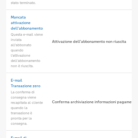
stato terminato.
Mancata
attivazione
dell'abbonamento
Questa e-mail viene
inviata
Attivazione dell'abbonamento non riuscita
all'abbonato
quando
l'attivazione
dell'abbonamento
non è riuscita.
E-mail
Transazione zero
La conferma di
consegna viene
Conferma archiviazione informazioni pagamento
recapitata al cliente
quando la
transazione è
pronta per la
consegna.