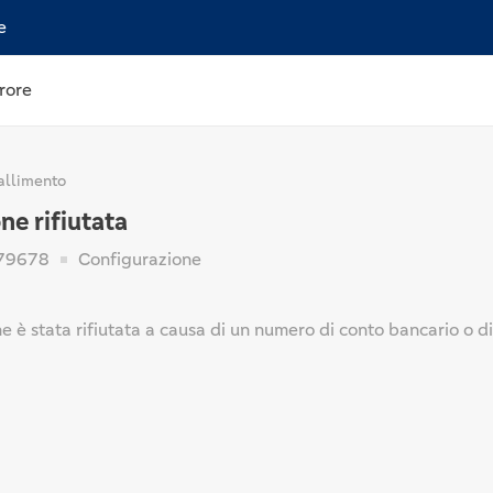
e
rore
allimento
ne rifiutata
79678
Configurazione
e è stata rifiutata a causa di un numero di conto bancario o di