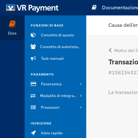
Documentazion
Causa dell’er
FUNZIONI DI BASE
Docs
Concetto di spazio
Concetto di autorizzazione
Motivi del f
Task manuali
Transazio
#15615432
PAGAMENTO
Panoramica
La transazion
Modalità di integrazione
Processori
ISCRIZIONE
Inizio rapido