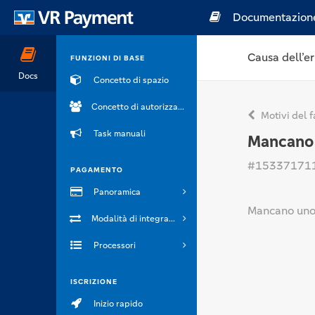
Documentazion
Causa dell’er
FUNZIONI DI BASE
Docs
Concetto di spazio
Concetto di autorizzazione
Motivi del f
Task manuali
Mancano u
#15337171
PAGAMENTO
Panoramica
Mancano uno 
Modalità di integrazione
Processori
ISCRIZIONE
Inizio rapido