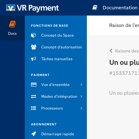
Documentation
Raison de l’e
FONCTIONS DE BASE
Docs
Concept du Space
Concept d’autorisation
Raisons des
Tâches manuelles
Un ou plu
#15337171
PAIEMENT
Vue d'ensemble
Un ou plusieu
Modes d'intégration
Processeurs
ABONNEMENT
Démarrage rapide