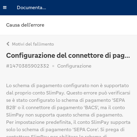
Documentazione
Causa dell’errore
Motivi del fallimento
Configurazione del connettore di pagamento
#1470385902332
Configurazione
Lo schema di pagamento configurato non è supportato
dal proprio conto SlimPay. Questo errore può verificarsi
se è stato configurato lo schema di pagamento 'SEPA
B2B' o il connettore di pagamento 'BACS', ma il conto
SlimPay non supporta questo schema di pagamento.
Per impostazione predefinita, il conto SlimPay supporta
solo lo schema di pagamento 'SEPA Core'. Si prega di
contattare SlimPay per abilitare lo schema di