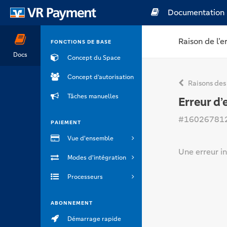
Documentation
Raison de l’e
FONCTIONS DE BASE
Docs
Concept du Space
Concept d’autorisation
Raisons des
Tâches manuelles
Erreur d’
#16026781
PAIEMENT
Vue d'ensemble
Une erreur i
Modes d'intégration
Processeurs
ABONNEMENT
Démarrage rapide