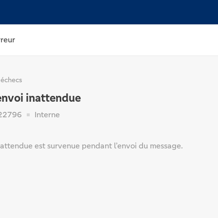
rreur
 échecs
envoi inattendue
22796
Interne
nattendue est survenue pendant l’envoi du message.