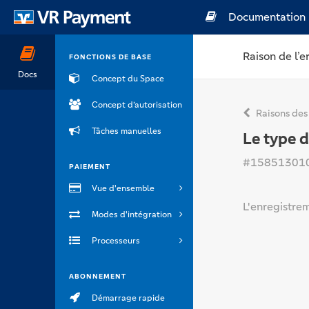
Documentation
Raison de l’e
FONCTIONS DE BASE
Docs
Concept du Space
Concept d’autorisation
Raisons des
Tâches manuelles
Le type d
#15851301
PAIEMENT
Vue d'ensemble
L'enregistrem
Modes d'intégration
Processeurs
ABONNEMENT
Démarrage rapide