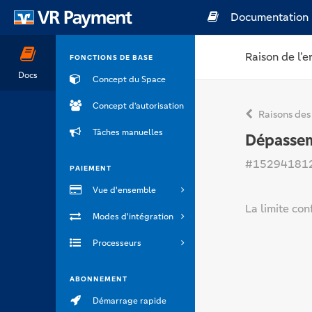
Documentation
Raison de l’e
FONCTIONS DE BASE
Docs
Concept du Space
Concept d’autorisation
Raisons des
Tâches manuelles
Dépassem
#15294181
PAIEMENT
Vue d'ensemble
La limite co
Modes d'intégration
Processeurs
ABONNEMENT
Démarrage rapide