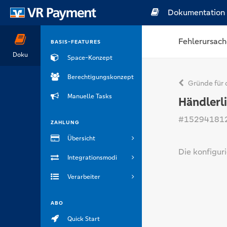
Dokumentation
Fehlerursach
BASIS-FEATURES
Doku
Space-Konzept
Berechtigungskonzept
Gründe für 
Manuelle Tasks
Händlerli
#15294181
ZAHLUNG
Übersicht
Die konfiguri
Integrationsmodi
Verarbeiter
ABO
Quick Start