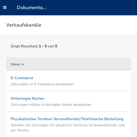
Dokumentation
Verkaufskanäle
Zeigt Resultate
1 - 5
von
5
Name
E-Commerce
Zahlungen im E-Commerce akzeptieren.
Hinterlegte Karten
Zahlungen mittels hinterlegten Karten akzeptieren.
Physikalisches Terminal Versandhandel/Telefonische Bestellung
Sammeln Sie Zahlungen für physische Terminals im Versandhandel oder
per Telefon.