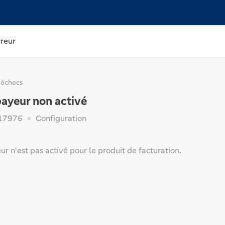
rreur
 échecs
payeur non activé
17976
Configuration
r n'est pas activé pour le produit de facturation.