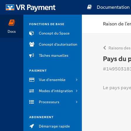
Documentation
Raison de l’e
FONCTIONS DE BASE
Docs
Concept du Space
Concept d’autorisation
Raisons des
Tâches manuelles
Pays du 
#14950318
PAIEMENT
Vue d'ensemble
Le pays payeu
Modes d'intégration
Processeurs
ABONNEMENT
Démarrage rapide