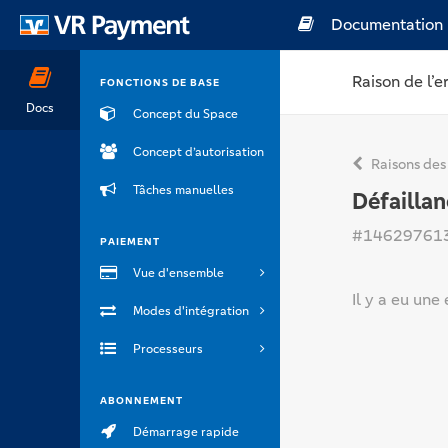
Documentation
Raison de l’e
FONCTIONS DE BASE
Docs
Concept du Space
Concept d’autorisation
Raisons des
Tâches manuelles
Défaillan
#14629761
PAIEMENT
Vue d'ensemble
Il y a eu une
Modes d'intégration
Processeurs
ABONNEMENT
Démarrage rapide