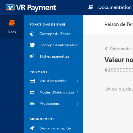
Documentation
Raison de l’e
FONCTIONS DE BASE
Docs
Concept du Space
Concept d’autorisation
Raisons des
Tâches manuelles
Valeur no
#10069999
PAIEMENT
Vue d'ensemble
Un ou plusie
Modes d'intégration
Processeurs
ABONNEMENT
Démarrage rapide