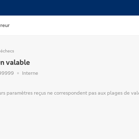
rreur
 échecs
n valable
99999
Interne
urs paramètres reçus ne correspondent pas aux plages de vale