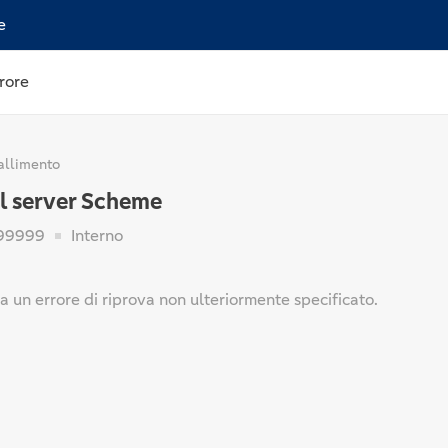
e
rore
allimento
el server Scheme
99999
Interno
 un errore di riprova non ulteriormente specificato.