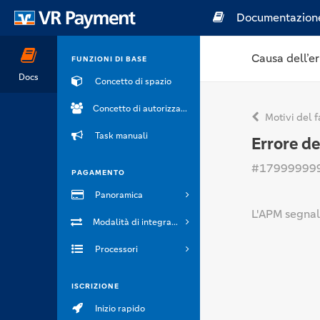
Documentazion
Causa dell’er
FUNZIONI DI BASE
Docs
Concetto di spazio
Concetto di autorizzazione
Motivi del f
Task manuali
Errore d
#17999999
PAGAMENTO
Panoramica
L'APM segnala
Modalità di integrazione
Processori
ISCRIZIONE
Inizio rapido