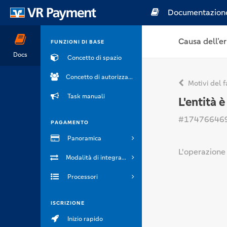
Documentazion
Causa dell’er
FUNZIONI DI BASE
Docs
Concetto di spazio
Concetto di autorizzazione
Motivi del f
Task manuali
L'entità è
#17476646
PAGAMENTO
Panoramica
L'operazione 
Modalità di integrazione
Processori
ISCRIZIONE
Inizio rapido