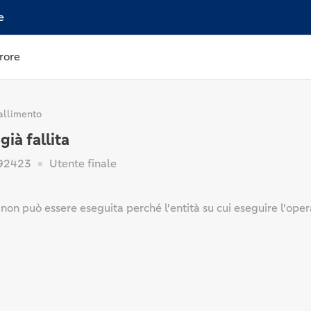
e
rore
allimento
 già fallita
92423
Utente finale
non può essere eseguita perché l'entità su cui eseguire l'opera