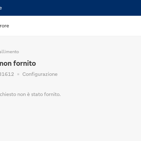
e
rore
allimento
non fornito
81612
Configurazione
chiesto non è stato fornito.