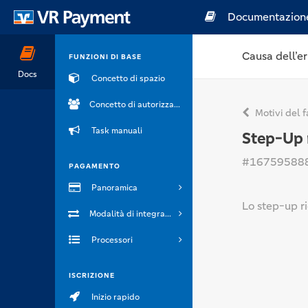
Documentazion
Causa dell’er
FUNZIONI DI BASE
Docs
Concetto di spazio
Concetto di autorizzazione
Motivi del f
Task manuali
Step-Up 
#16759588
PAGAMENTO
Panoramica
Lo step-up ri
Modalità di integrazione
Processori
ISCRIZIONE
Inizio rapido