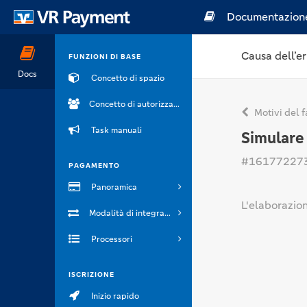
Documentazion
Causa dell’er
FUNZIONI DI BASE
Docs
Concetto di spazio
Concetto di autorizzazione
Motivi del f
Task manuali
Simulare 
#16177227
PAGAMENTO
Panoramica
L'elaborazion
Modalità di integrazione
Processori
ISCRIZIONE
Inizio rapido