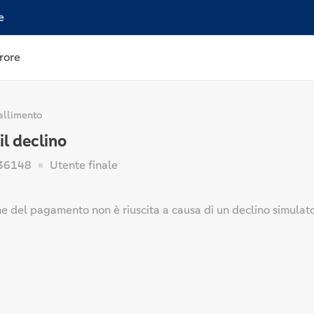
e
rore
allimento
il declino
36148
Utente finale
e del pagamento non è riuscita a causa di un declino simulato