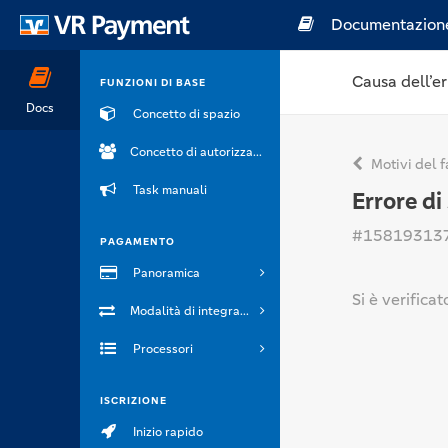
Documentazion
Causa dell’er
FUNZIONI DI BASE
Docs
Concetto di spazio
Concetto di autorizzazione
Motivi del f
Task manuali
Errore di
#15819313
PAGAMENTO
Panoramica
Si è verifica
Modalità di integrazione
Processori
ISCRIZIONE
Inizio rapido