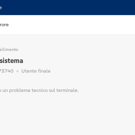
e
rore
allimento
 sistema
73740
Utente finale
to un problema tecnico sul terminale.