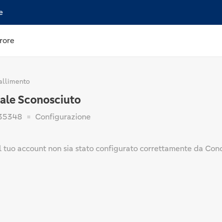
e
rore
allimento
nale Sconosciuto
35348
Configurazione
 tuo account non sia stato configurato correttamente da Conca