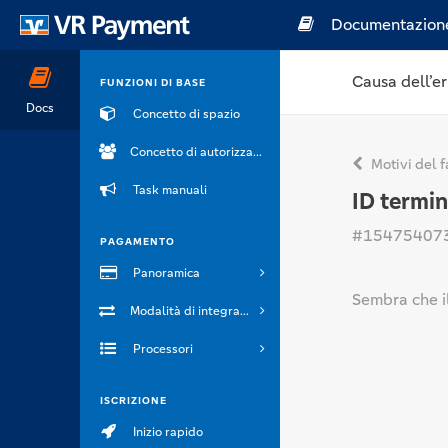
Documentazion
Causa dell’er
FUNZIONI DI BASE
Docs
Concetto di spazio
Concetto di autorizzazione
Motivi del f
Task manuali
ID termi
#15475407
PAGAMENTO
Panoramica
Sembra che il
Modalità di integrazione
Processori
ISCRIZIONE
Inizio rapido