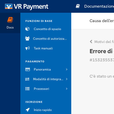
Documentazion
Causa dell’er
FUNZIONI DI BASE
Docs
Concetto di spazio
Concetto di autorizzazione
Motivi del f
Task manuali
Errore d
#15323553
PAGAMENTO
Panoramica
C'è stato un 
Modalità di integrazione
Processori
ISCRIZIONE
Inizio rapido