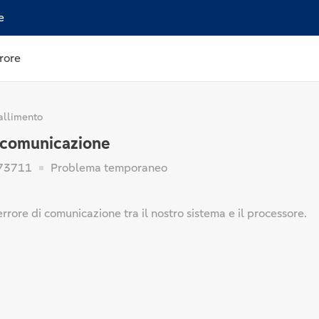
e
rore
allimento
i comunicazione
73711
Problema temporaneo
errore di comunicazione tra il nostro sistema e il processore.