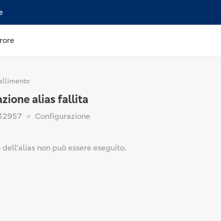
e
rore
allimento
zione alias fallita
32957
Configurazione
dell'alias non può essere eseguito.