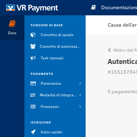
Documentazion
Causa dell’er
FUNZIONI DI BASE
Docs
Concetto di spazio
Concetto di autorizzazione
Motivi del f
Task manuali
Autentica
#15313734
PAGAMENTO
Panoramica
Il pagamento 
Modalità di integrazione
Processori
ISCRIZIONE
Inizio rapido