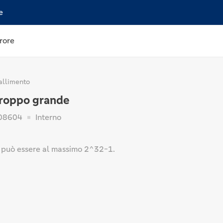
e
rore
allimento
 troppo grande
08604
Interno
to può essere al massimo 2^32-1.