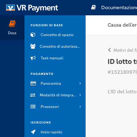
Documentazion
Causa dell’er
FUNZIONI DI BASE
Docs
Concetto di spazio
Concetto di autorizzazione
Motivi del f
Task manuali
ID lotto
#15218097
PAGAMENTO
Panoramica
L'ID del lot
Modalità di integrazione
Processori
ISCRIZIONE
Inizio rapido