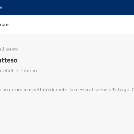
e
rore
allimento
atteso
51359
Interno
to un errore inaspettato durante l'accesso al servizio Tilbago.