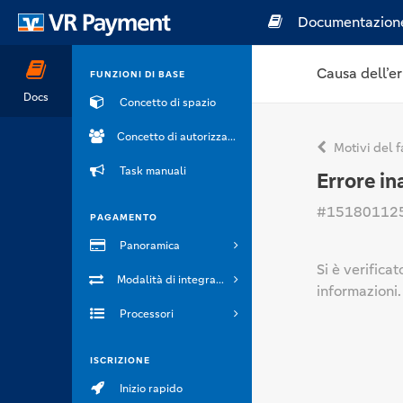
Documentazion
Causa dell’er
FUNZIONI DI BASE
Docs
Concetto di spazio
Concetto di autorizzazione
Motivi del f
Task manuali
Errore in
#15180112
PAGAMENTO
Panoramica
Si è verifica
Modalità di integrazione
informazioni.
Processori
ISCRIZIONE
Inizio rapido