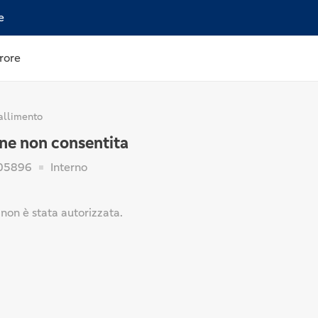
e
rore
allimento
ne non consentita
05896
Interno
non è stata autorizzata.