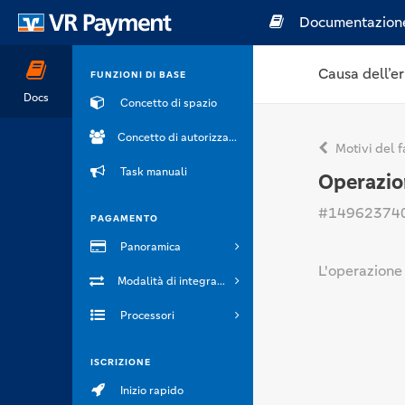
Documentazion
Causa dell’er
FUNZIONI DI BASE
Docs
Concetto di spazio
Concetto di autorizzazione
Motivi del f
Task manuali
Operazio
#14962374
PAGAMENTO
Panoramica
L'operazione 
Modalità di integrazione
Processori
ISCRIZIONE
Inizio rapido