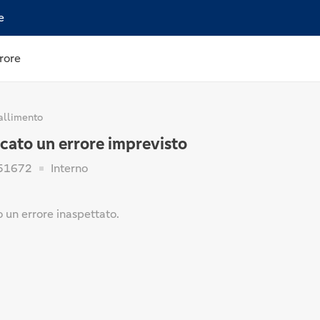
e
rore
allimento
ficato un errore imprevisto
51672
Interno
to un errore inaspettato.