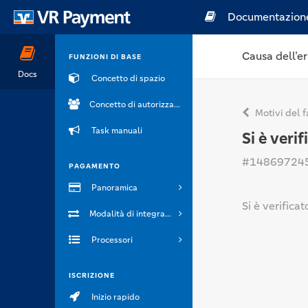
Documentazion
Causa dell’er
FUNZIONI DI BASE
Docs
Concetto di spazio
Concetto di autorizzazione
Motivi del f
Task manuali
Si è veri
#14869724
PAGAMENTO
Panoramica
Si è verifica
Modalità di integrazione
Processori
ISCRIZIONE
Inizio rapido