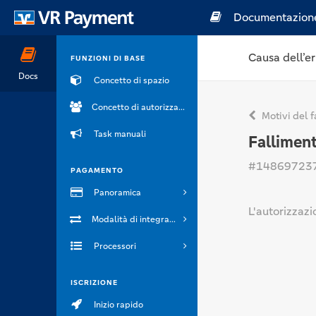
Documentazion
Causa dell’er
FUNZIONI DI BASE
Docs
Concetto di spazio
Concetto di autorizzazione
Motivi del f
Task manuali
Falliment
#14869723
PAGAMENTO
Panoramica
L'autorizzazi
Modalità di integrazione
Processori
ISCRIZIONE
Inizio rapido