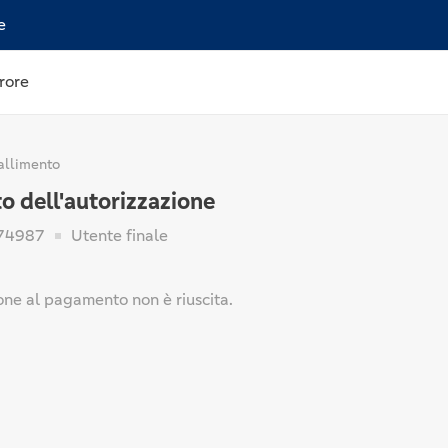
e
rore
allimento
o dell'autorizzazione
74987
Utente finale
one al pagamento non è riuscita.