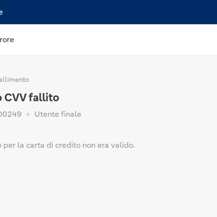
e
rore
allimento
 CVV fallito
00249
Utente finale
o per la carta di credito non era valido.