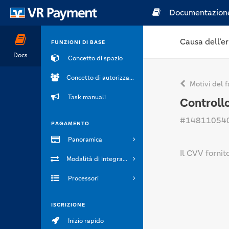
Documentazion
Causa dell’er
FUNZIONI DI BASE
Docs
Concetto di spazio
Concetto di autorizzazione
Motivi del f
Task manuali
Controllo
#14811054
PAGAMENTO
Panoramica
Il CVV fornit
Modalità di integrazione
Processori
ISCRIZIONE
Inizio rapido