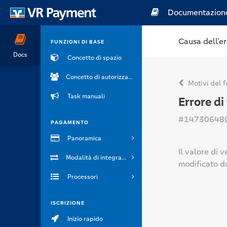
Documentazion
Causa dell’er
FUNZIONI DI BASE
Docs
Concetto di spazio
Concetto di autorizzazione
Motivi del f
Task manuali
Errore di
#14730648
PAGAMENTO
Panoramica
Il valore di v
Modalità di integrazione
modificato d
Processori
ISCRIZIONE
Inizio rapido