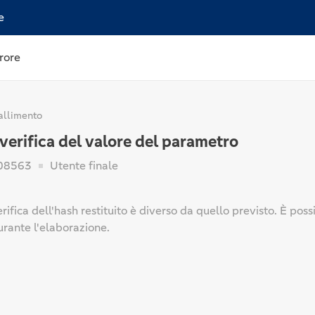
e
rore
allimento
 verifica del valore del parametro
08563
Utente finale
erifica dell'hash restituito è diverso da quello previsto. È poss
urante l'elaborazione.