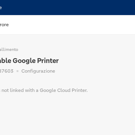
e
rore
allimento
le Google Printer
87603
Configurazione
s not linked with a Google Cloud Printer.