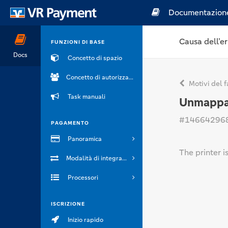
Documentazion
Causa dell’er
FUNZIONI DI BASE
Docs
Concetto di spazio
Concetto di autorizzazione
Motivi del f
Task manuali
Unmappab
#14664296
PAGAMENTO
Panoramica
The printer i
Modalità di integrazione
Processori
ISCRIZIONE
Inizio rapido