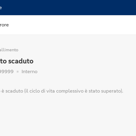
e
rore
allimento
to scaduto
99999
Interno
è scaduto (il ciclo di vita complessivo è stato superato).