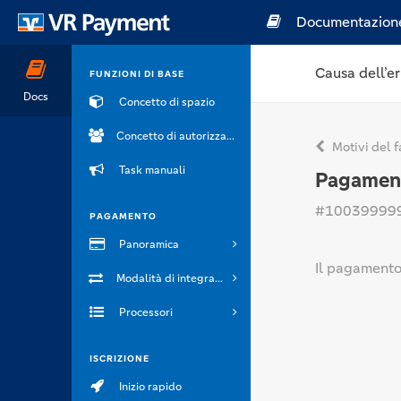
Documentazion
Causa dell’er
FUNZIONI DI BASE
Docs
Concetto di spazio
Concetto di autorizzazione
Motivi del f
Task manuali
Pagamen
#10039999
PAGAMENTO
Panoramica
Il pagamento 
Modalità di integrazione
Processori
ISCRIZIONE
Inizio rapido