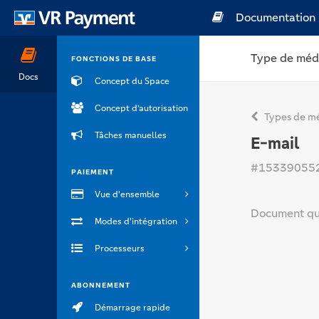
Documentation
Type de méd
FONCTIONS DE BASE
Docs
Concept du Space
Concept d’autorisation
Types de mé
Tâches manuelles
E-mail
#15339055
PAIEMENT
Vue d'ensemble
Document qui 
Modes d'intégration
Processeurs
ABONNEMENT
Démarrage rapide