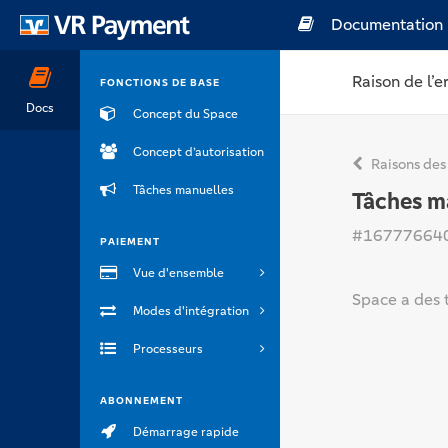
Documentation
Raison de l’e
FONCTIONS DE BASE
Docs
Concept du Space
Concept d’autorisation
Raisons des
Tâches manuelles
Tâches m
#16777664
PAIEMENT
Vue d'ensemble
Space a des 
Modes d'intégration
Processeurs
ABONNEMENT
Démarrage rapide