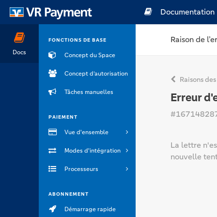
Documentation
Raison de l’e
FONCTIONS DE BASE
Docs
Concept du Space
Concept d’autorisation
Raisons des
Tâches manuelles
Erreur d'
#16714828
PAIEMENT
Vue d'ensemble
La lettre n'e
Modes d'intégration
nouvelle tent
Processeurs
ABONNEMENT
Démarrage rapide